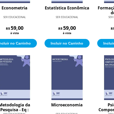
Econometria
Estatística Econômica
Formaç
d
SER EDUCACIONAL
SER EDUCACIONAL
SER
59,00
59,00
R$
R$
R
à vista
à vista
ncluir no Carrinho
Incluir no Carrinho
Inclui
Metodologia da
Microeconomia
Psi
Pesquisa - Eq :
Compor
SER EDUCACIONAL
SER EDUCACIONAL
SER