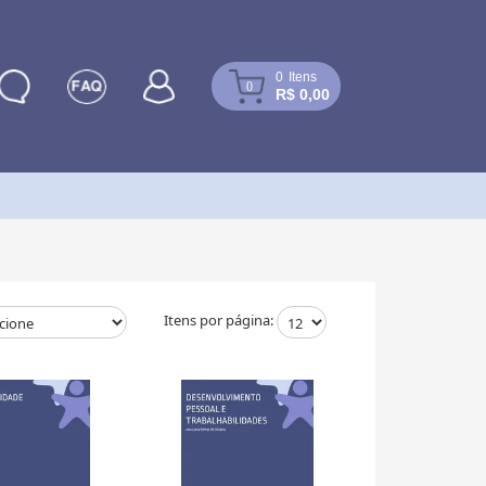
0
Itens
0
R$ 0,00
Itens por página: