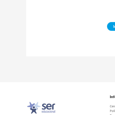
I
In
Cen
Pol