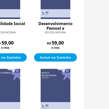
lidade Social
Desenvolvimento
Pessoal e
Trabalhabilidade
 EDUCACIONAL
SER EDUCACIONAL
59,00
59,00
$
R$
à vista
à vista
r no Carrinho
Incluir no Carrinho