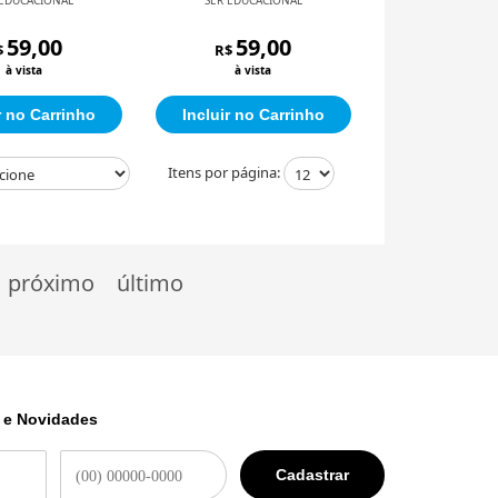
anizações
59,00
59,00
$
R$
à vista
à vista
r no Carrinho
Incluir no Carrinho
Itens por página:
próximo
último
 e Novidades
Cadastrar