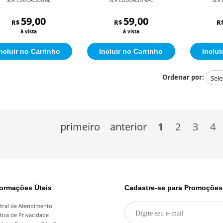
Científica
Org
59,00
59,00
R$
R$
R
à vista
à vista
ncluir no Carrinho
Incluir no Carrinho
Inclui
Ordenar por:
primeiro
anterior
1
2
3
4
formações Úteis
Cadastre-se para Promoções
tral de Atendimento
ítica de Privacidade