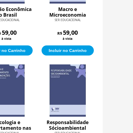
ão Econômica
Macro e
o Brasil
Microeconomia
 EDUCACIONAL
SER EDUCACIONAL
59,00
59,00
$
R$
à vista
à vista
r no Carrinho
Incluir no Carrinho
cologia e
Responsabilidade
tamento nas
Sócioambiental
 EDUCACIONAL
SER EDUCACIONAL