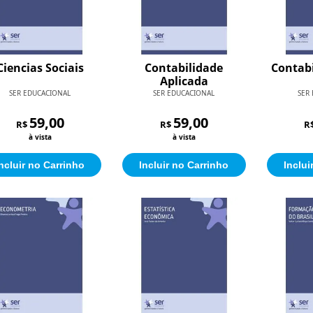
Ciencias Sociais
Contabilidade
Contabi
Aplicada
SER EDUCACIONAL
SER EDUCACIONAL
SER
59,00
59,00
R$
R$
R
à vista
à vista
ncluir no Carrinho
Incluir no Carrinho
Inclui