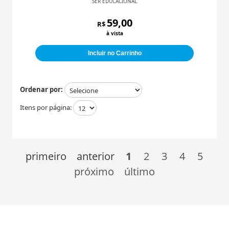
SER EDUCACIONAL
59,00
R$
à vista
Incluir no Carrinho
Ordenar por:
Itens por página:
primeiro
anterior
1
2
3
4
5
próximo
último