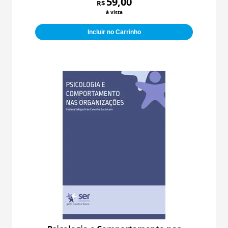
59,00
R$
à vista
Incluir no Carrinho