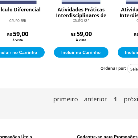
lculo Diferencial
Atividades Práticas
Ativid
Interdisciplinares de
Interdi
Extensão II
Ex
GRUPO SER
GRUPO SER
59,00
59,00
R$
R$
R
à vista
à vista
ncluir no Carrinho
Incluir no Carrinho
Inclui
Ordenar por:
primeiro
anterior
1
próx
formações Úteis
Cadastre-se para Promoções