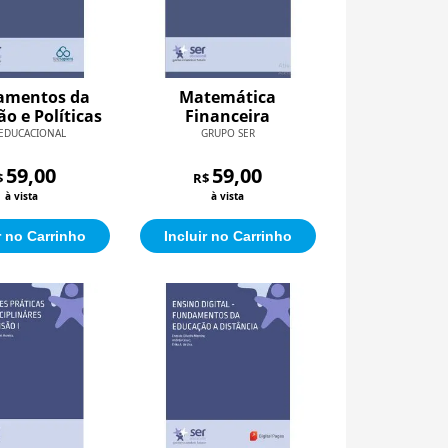
amentos da
Matemática
o e Políticas
Financeira
as (Formação
 EDUCACIONAL
GRUPO SER
rofessores:
as Públicas em
59,00
59,00
$
R$
ucação)
à vista
à vista
r no Carrinho
Incluir no Carrinho