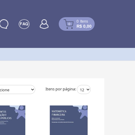
0
Itens
0
R$ 0,00
Itens por página: