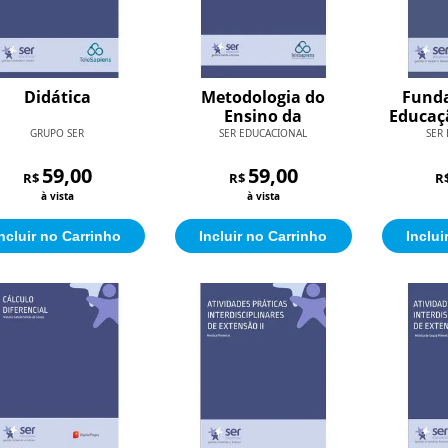
Didática
Metodologia do
Fund
Ensino da
Educaçã
Matemática
Públic
GRUPO SER
SER EDUCACIONAL
SER
de P
59,00
59,00
Polític
R$
R$
R
Ed
à vista
à vista
ncluir no Carrinho
Incluir no Carrinho
Inclui