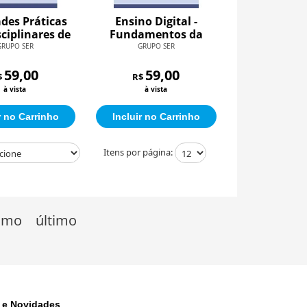
ades Práticas
Ensino Digital -
sciplinares de
Fundamentos da
tensão I
Educação a Distância
GRUPO SER
GRUPO SER
59,00
59,00
$
R$
à vista
à vista
r no Carrinho
Incluir no Carrinho
Itens por página:
imo
último
 e Novidades