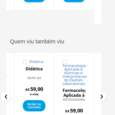
(Educ
e
Inclu
Dire
Carr
Hum
e Incl
Quem viu também viu
Didática
GRUPO SER
Nutri
Dietét
a
59,00
Educ
GRUPO
R$
Farmacologia
‹
›
onal
Nutri
à vista
Aplicada à
R
59
Nutrição e
R$
SER EDUCACIONAL
ios
Interpretação
Incluir no
à vi
gicos
00
Carrinho
de Exames
59,00
to
R$
Laboratoriais
Inclu