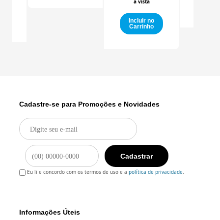
à vista
Carr
o
o
Incluir no
Carrinho
Cadastre-se para Promoções e Novidades
Cadastrar
Eu li e concordo com os termos de uso e a
política de privacidade
.
Informações Úteis