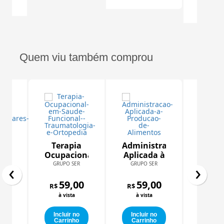
Carr
Quem viu também comprou
des
Terapia
Administração
as
Ocupacional
Aplicada à
‹
›
ciplinares
em Saúde
Produção
R
GRUPO SER
GRUPO SER
Educ
Funcional:
de
e
o I
00
Traumatologia
59,00
Alimentos
59,00
R$
R$
Dire
GRUPO
e
à vista
à vista
Hum
Ortopedia
e Prá
59
R$
o
Incluir no
Incluir no
Inclu
o
Carrinho
Carrinho
à vi