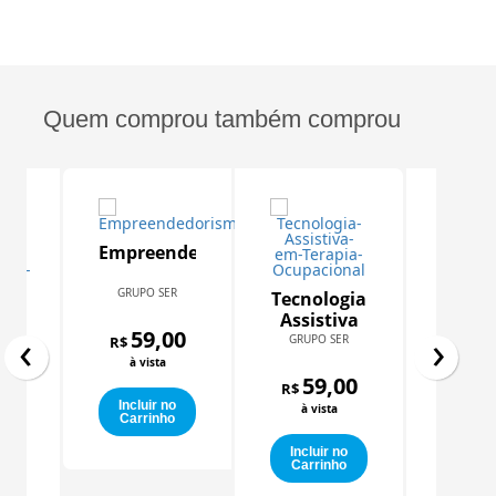
Quem comprou também comprou
Empreendedorismo
GRUPO SER
Tecnologia
a
Assistiva
Farma
‹
›
onal
59,00
em
GRUPO SER
R$
Aplic
R
Terapia
à vista
Nutri
SER EDUC
ios
Ocupacional
59,00
R$
Inter
gicos
00
Incluir no
à vista
de Ex
59
to
R$
Carrinho
Labor
à vi
Incluir no
Carrinho
o
o
Inclu