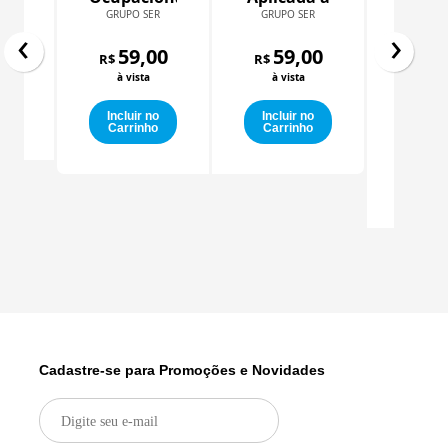
na
Produção
GRUPO SER
GRUPO SER
a
‹
›
Educ
Atenção
de
onal
00
e
59,00
aos
Alimentos
59,00
R$
R$
Dire
GRUPO
Distúrbios
à vista
à vista
Hum
Infanto-
o
e Prá
59
Puberais
R$
o
Incluir no
Incluir no
Inclu
Carrinho
Carrinho
à vi
(Educ
e
Inclu
Dire
Carr
Hum
e Incl
Cadastre-se para Promoções e Novidades