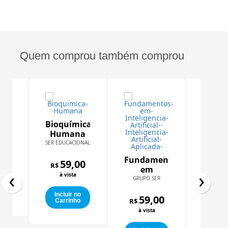
Quem comprou também comprou
ia
Bioquímica
na
Humana
R
SER EDUCACIONAL
Ativi
00
Prát
Fundamentos
59,00
Interd
R$
GRUPO
em
‹
›
d
à vista
Inteligência
GRUPO SER
Extens
59
o
Artificial
R$
o
Incluir no
(Inteligência
59,00
à vi
R$
Carrinho
Artificial
à vista
Aplicada)
Inclu
Carr