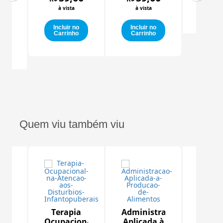
Inclu
ência
00
à vista
à vista
Carr
al
a)
Incluir no
Incluir no
Carrinho
Carrinho
o
o
Quem viu também viu
gia
Terapia
Administração
va
Ocupacional
Aplicada à
R